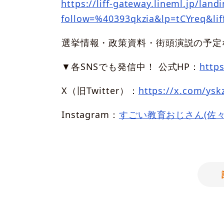
https://liff-gateway.lineml.jp/land
follow=%40393qkzia&lp=tCYreq&li
選挙情報・政策資料・街頭演説の予定
▼各SNSでも発信中！ 公式HP：
https
X（旧Twitter）：
https://x.com/yskz
Instagram：
すごい教育おじさん(佐々木よ