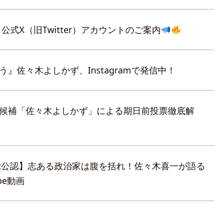
式X（旧Twitter）アカウントのご案内
』佐々木よしかず、Instagramで発信中！
候補「佐々木よしかず」による期日前投票徹底解
主党公認】志ある政治家は腹を括れ！佐々木喜一が語る
be動画