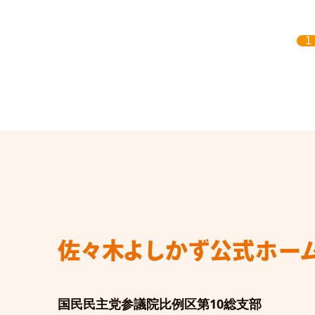
1
佐々木よしかず
公式ホー
国民民主党参議院比例区第10総支部